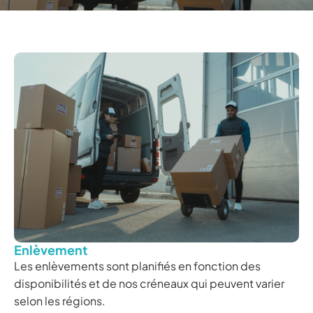
E
n
l
è
v
e
m
e
n
t
Les enlèvements sont planifiés en fonction des
disponibilités et de nos créneaux qui peuvent varier
selon les régions.