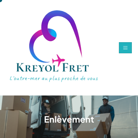
E
n
l
è
v
e
m
e
n
t